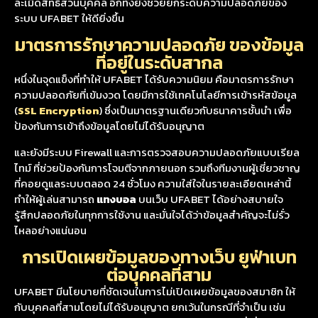
ละเมิดสิทธิส่วนบุคคล อีกทั้งยังช่วยยกระดับความปลอดภัยของ
ระบบ UFABET ให้ดียิ่งขึ้น
มาตรการรักษาความปลอดภัย ของข้อมูล
ที่อยู่ในระดับสากล
หนึ่งในจุดแข็งที่ทำให้ UFABET ได้รับความนิยม คือมาตรการรักษา
ความปลอดภัยที่เข้มงวด โดยมีการใช้เทคโนโลยีการเข้ารหัสข้อมูล
(
SSL Encryption
) ซึ่งเป็นมาตรฐานเดียวกับธนาคารชั้นนำ เพื่อ
ป้องกันการเข้าถึงข้อมูลโดยไม่ได้รับอนุญาต
และยังมีระบบ Firewall และการตรวจสอบความปลอดภัยแบบเรียล
ไทม์ ที่ช่วยป้องกันการโจมตีจากภายนอก รวมถึงทีมงานผู้เชี่ยวชาญ
ที่คอยดูแลระบบตลอด 24 ชั่วโมง ความใส่ใจในรายละเอียดเหล่านี้
ทำให้ผู้เล่นสามารถ
แทงบอล
บนเว็บ UFABET ได้อย่างสบายใจ
รู้สึกปลอดภัยในทุกการใช้งาน และมั่นใจได้ว่าข้อมูลสำคัญจะไม่รั่ว
ไหลอย่างแน่นอน
การเปิดเผยข้อมูลของทางเว็บ ยูฟ่าเบท
ต่อบุคคลที่สาม
UFABET มีนโยบายที่ชัดเจนในการไม่เปิดเผยข้อมูลของสมาชิก ให้
กับบุคคลที่สามโดยไม่ได้รับอนุญาต ยกเว้นในกรณีที่จำเป็น เช่น