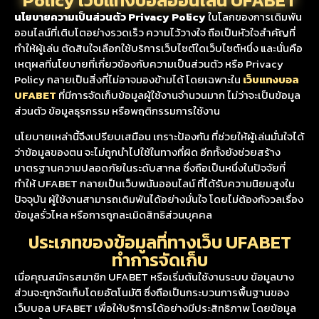
นโยบายความเป็นส่วนตัว Privacy Policy
ในโลกของการเดิมพัน
ออนไลน์ที่เติบโตอย่างรวดเร็ว ความไว้วางใจ ถือเป็นหัวใจสำคัญที่
ทำให้ผู้เล่น ตัดสินใจเลือกใช้บริการเว็บไซต์ใดเว็บไซต์หนึ่ง และนั่นคือ
เหตุผลที่นโยบายที่เกี่ยวข้องกับความเป็นส่วนตัว หรือ Privacy
Policy กลายเป็นสิ่งที่ไม่อาจมองข้ามได้ โดยเฉพาะใน
เว็บแทงบอล
UFABET
ที่มีการจัดเก็บข้อมูลผู้ใช้งานจำนวนมาก ไม่ว่าจะเป็นข้อมูล
ส่วนตัว ข้อมูลธุรกรรม หรือพฤติกรรมการใช้งาน
นโยบายเหล่านี้จึงเปรียบเสมือน เกราะป้องกัน ที่ช่วยให้ผู้เล่นมั่นใจได้
ว่าข้อมูลของตน จะไม่ถูกนำไปใช้ในทางที่ผิด อีกทั้งยังช่วยสร้าง
มาตรฐานความปลอดภัยในระดับสากล ซึ่งถือเป็นหนึ่งในปัจจัยที่
ทำให้ UFABET กลายเป็นเว็บพนันออนไลน์ ที่ได้รับความนิยมสูงใน
ปัจจุบัน ผู้ใช้งานสามารถเดิมพันได้อย่างมั่นใจ โดยไม่ต้องกังวลเรื่อง
ข้อมูลรั่วไหล หรือการถูกละเมิดสิทธิส่วนบุคคล
ประเภทของข้อมูลที่ทางเว็บ UFABET
ทำการจัดเก็บ
เมื่อคุณสมัครสมาชิก UFABET หรือเริ่มต้นใช้งานระบบ ข้อมูลบาง
ส่วนจะถูกจัดเก็บโดยอัตโนมัติ ซึ่งถือเป็นกระบวนการพื้นฐานของ
เว็บบอล UFABET เพื่อให้บริการได้อย่างมีประสิทธิภาพ โดยข้อมูล