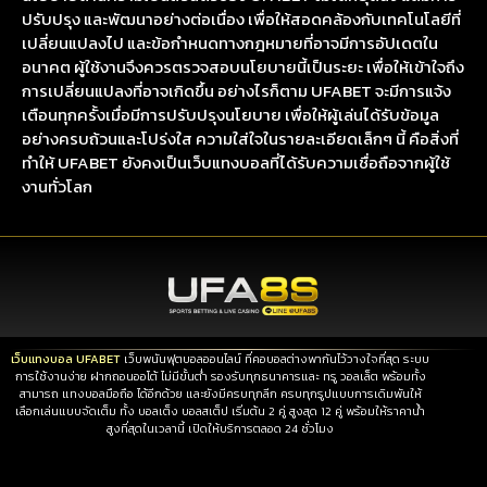
ปรับปรุง และพัฒนาอย่างต่อเนื่อง เพื่อให้สอดคล้องกับเทคโนโลยีที่
เปลี่ยนแปลงไป และข้อกำหนดทางกฎหมายที่อาจมีการอัปเดตใน
อนาคต
ผู้ใช้งานจึงควรตรวจสอบนโยบายนี้เป็นระยะ เพื่อให้เข้าใจถึง
การเปลี่ยนแปลงที่อาจเกิดขึ้น อย่างไรก็ตาม UFABET จะมีการแจ้ง
เตือนทุกครั้งเมื่อมีการปรับปรุงนโยบาย เพื่อให้ผู้เล่นได้รับข้อมูล
อย่างครบถ้วนและโปร่งใส ความใส่ใจในรายละเอียดเล็กๆ นี้ คือสิ่งที่
ทำให้ UFABET ยังคงเป็นเว็บแทงบอลที่ได้รับความเชื่อถือจากผู้ใช้
งานทั่วโลก
เว็บแทงบอล UFABET
เว็บพนันฟุตบอลออนไลน์ ที่คอบอลต่างพากันไว้วางใจที่สุด ระบบ
การใช้งานง่าย ฝากถอนออโต้ ไม่มีขั้นต่ำ รองรับทุกธนาคารและ ทรู วอลเล็ต พร้อมทั้ง
สามารถ แทงบอลมือถือ ได้อีกด้วย และยังมีครบทุกลีก ครบทุกรูปแบบการเดิมพันให้
เลือกเล่นแบบจัดเต็ม ทั้ง บอลเต็ง บอลสเต็ป เริ่มต้น 2 คู่ สูงสุด 12 คู่ พร้อมให้ราคาน้ำ
สูงที่สุดในเวลานี้ เปิดให้บริการตลอด 24 ชั่วโมง