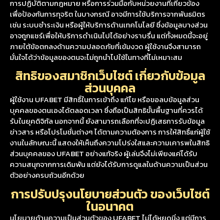
การปฏิบัติตามกฎหมาย หรือการร่วมมือกับหน่วยงานที่เกี่ยวข้อง
เพื่อป้องกันการทุจริต
ในบางกรณี อาจมีการใช้บริการจากพันธมิตร
เช่น ระบบชำระเงิน หรือผู้ให้บริการด้านเทคโนโลยี ซึ่งข้อมูลบางส่วน
อาจถูกแชร์เพื่อให้บริการดำเนินไปได้อย่างราบรื่น แต่ทั้งหมดนี้จะอยู่
ภายใต้ข้อตกลงด้านความปลอดภัยที่เข้มงวด ผู้ใช้งานจึงสามารถ
มั่นใจได้ว่าข้อมูลของตนจะไม่ถูกนำไปใช้ในทางที่ไม่เหมาะสม
สิทธิของสมาชิกเว็บไซต์ เกี่ยวกับข้อมูล
ส่วนบุคคล
ผู้ใช้งาน UFABET มีสิทธิ์ในการเข้าถึง แก้ไข หรือขอลบข้อมูลส่วน
บุคคลของตนเองได้ตลอดเวลา ซึ่งถือเป็นสิทธิขั้นพื้นฐานที่ควรได้
รับในยุคดิจิทัล นอกจากนี้ ยังสามารถเลือกที่จะปฏิเสธการรับข้อมูล
ข่าวสาร หรือโปรโมชั่นต่างๆ ได้ตามความต้องการ
การให้สิทธิ์แก่ผู้ใช้
งานในลักษณะนี้ แสดงให้เห็นถึงความโปร่งใสและความเคารพในสิทธิ
ส่วนบุคคลของ UFABET อย่างแท้จริง ผู้เล่นจึงไม่เพียงแค่ได้รับ
ความสนุกจากการเดิมพัน แต่ยังได้รับการดูแลในด้านความเป็นส่วน
ตัวอย่างครบถ้วนอีกด้วย
การปรับปรุงนโยบายส่วนตัว ของเว็บไซต์
ในอนาคต
นโยบายด้านความเป็นส่วนตัวของ UFABET ไม่ได้หยุดนิ่ง แต่มีการ